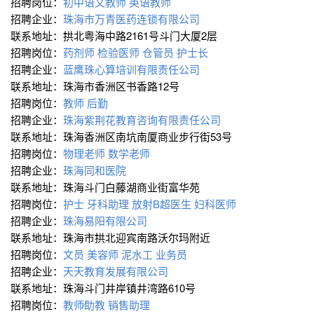
招聘岗位：
初中语文教师
英语教师
招聘企业：
珠海市万青医药连锁有限公司
联系地址：拱北粤海中路2161号斗门大厦2层
招聘岗位：
药剂师
检验医师
仓管员
护士长
招聘企业：
蓝鹰珠心算培训有限责任公司
联系地址：珠海市香洲区书香路12号
招聘岗位：
教师
后勤
招聘企业：
珠海紫荆花教育咨询有限责任公司
联系地址：珠海香洲区南坑南厦商业步行街53号
招聘岗位：
物理老师
数学老师
招聘企业：
珠海同和医院
联系地址：珠海斗门白藤湖商业街富华苑
招聘岗位：
护士
牙科助理
放射B超医生
妇科医师
招聘企业：
珠海易阳有限公司
联系地址：珠海市拱北迎宾南路沃尔玛附近
招聘岗位：
文员
美容师
泥水工
业务员
招聘企业：
天天教育发展有限公司
联系地址：珠海斗门井岸镇井湾路610号
招聘岗位：
教师∕助教
销售助理