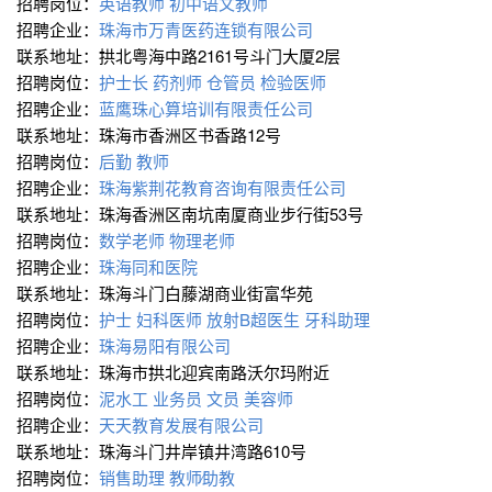
招聘岗位：
英语教师
初中语文教师
招聘企业：
珠海市万青医药连锁有限公司
联系地址：拱北粤海中路2161号斗门大厦2层
招聘岗位：
护士长
药剂师
仓管员
检验医师
招聘企业：
蓝鹰珠心算培训有限责任公司
联系地址：珠海市香洲区书香路12号
招聘岗位：
后勤
教师
招聘企业：
珠海紫荆花教育咨询有限责任公司
联系地址：珠海香洲区南坑南厦商业步行街53号
招聘岗位：
数学老师
物理老师
招聘企业：
珠海同和医院
联系地址：珠海斗门白藤湖商业街富华苑
招聘岗位：
护士
妇科医师
放射B超医生
牙科助理
招聘企业：
珠海易阳有限公司
联系地址：珠海市拱北迎宾南路沃尔玛附近
招聘岗位：
泥水工
业务员
文员
美容师
招聘企业：
天天教育发展有限公司
联系地址：珠海斗门井岸镇井湾路610号
招聘岗位：
销售助理
教师∕助教