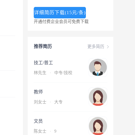
详细简历下载(15元/条)
开通付费企业会员可免费下载
推荐简历
更多简历
技工/普工
林先生
·
中专/技校
教师
刘女士
·
大专
文员
陈女士
·
9