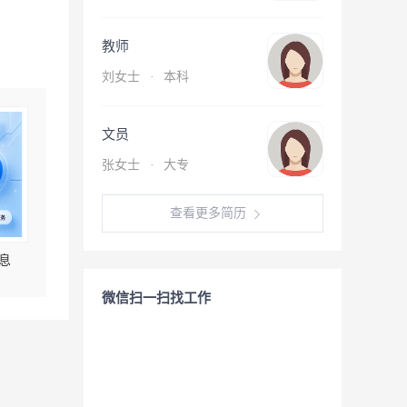
教师
刘女士
·
本科
文员
张女士
·
大专
查看更多简历
息
微信扫一扫找工作